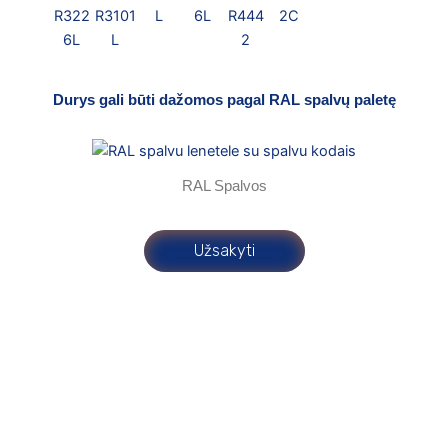
R322
R3101
L
6L
R444
2C
C
6L
L
2
Durys gali būti dažomos pagal RAL spalvų paletę
RAL Spalvos
Užsakyti