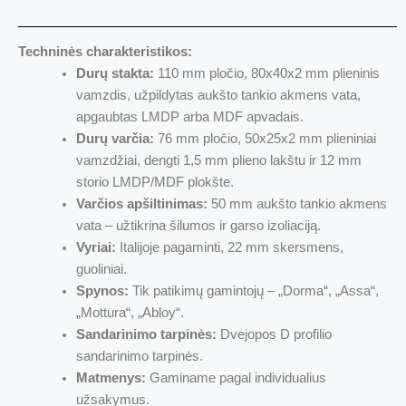
Techninės charakteristikos:
Durų stakta:
110 mm pločio, 80x40x2 mm plieninis
vamzdis, užpildytas aukšto tankio akmens vata,
apgaubtas LMDP arba MDF apvadais.
Durų varčia:
76 mm pločio, 50x25x2 mm plieniniai
vamzdžiai, dengti 1,5 mm plieno lakštu ir 12 mm
storio LMDP/MDF plokšte.
Varčios apšiltinimas:
50 mm aukšto tankio akmens
vata – užtikrina šilumos ir garso izoliaciją.
Vyriai:
Italijoje pagaminti, 22 mm skersmens,
guoliniai.
Spynos:
Tik patikimų gamintojų – „Dorma“, „Assa“,
„Mottura“, „Abloy“.
Sandarinimo tarpinės:
Dvejopos D profilio
sandarinimo tarpinės.
Matmenys:
Gaminame pagal individualius
užsakymus.