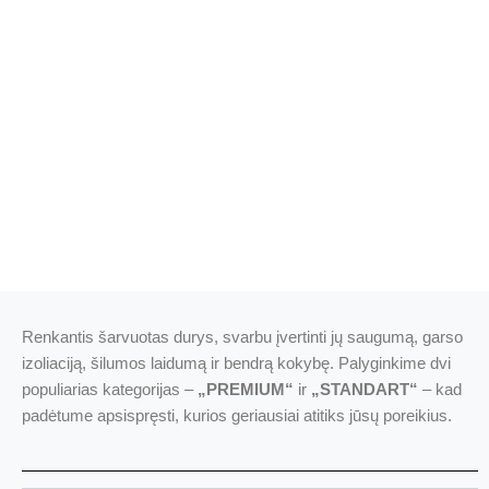
Renkantis šarvuotas durys, svarbu įvertinti jų saugumą, garso
izoliaciją, šilumos laidumą ir bendrą kokybę. Palyginkime dvi
populiarias kategorijas –
„PREMIUM“
ir
„STANDART“
– kad
padėtume apsispręsti, kurios geriausiai atitiks jūsų poreikius.