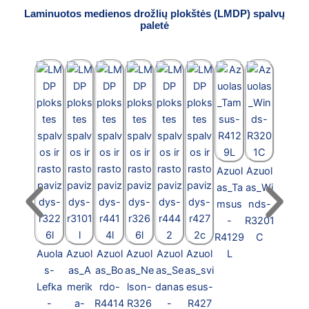
Laminuotos medienos drožlių plokštės (LMDP) spalvų
paletė
Azuol
Azuol
as_Ta
as_Wi
msus
nds-
-
R3201
R4129
C
Auola
Azuol
Azuol
Azuol
Azuol
Azuol
L
Bukas
s-
as_A
as_Bo
as_Ne
as_Se
as_svi
_Bava
Lefka
merik
rdo-
lson-
danas
esus-
rija-
-
a-
R4414
R326
-
R427
R5111